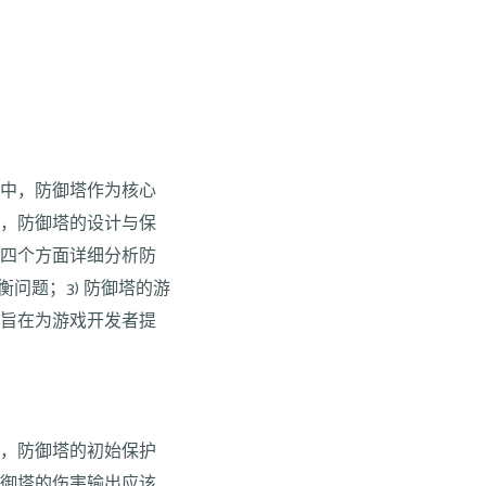
戏中，防御塔作为核心
段，防御塔的设计与保
从四个方面详细分析防
衡问题；3) 防御塔的游
文旨在为游戏开发者提
先，防御塔的初始保护
防御塔的伤害输出应该