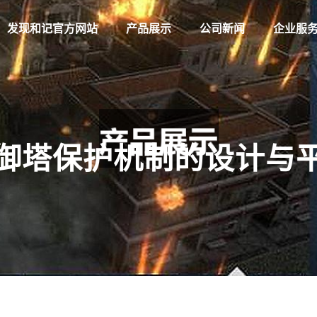
发现和记官方网站
产品展示
公司新闻
企业服
御塔保护机制的设计与