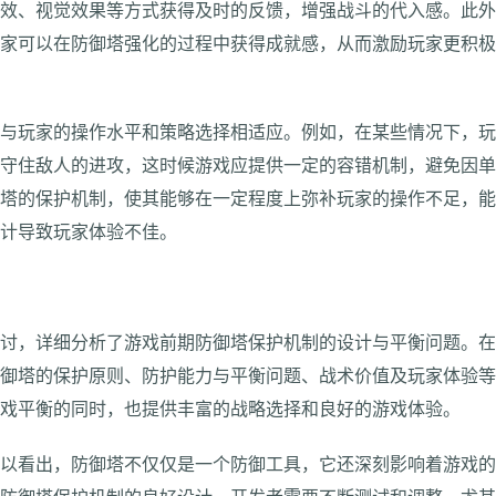
音效、视觉效果等方式获得及时的反馈，增强战斗的代入感。此
玩家可以在防御塔强化的过程中获得成就感，从而激励玩家更积
应与玩家的操作水平和策略选择相适应。例如，在某些情况下，
防守住敌人的进攻，这时候游戏应提供一定的容错机制，避免因
御塔的保护机制，使其能够在一定程度上弥补玩家的操作不足，
设计导致玩家体验不佳。
探讨，详细分析了游戏前期防御塔保护机制的设计与平衡问题。
防御塔的保护原则、防护能力与平衡问题、战术价值及玩家体验
游戏平衡的同时，也提供丰富的战略选择和良好的游戏体验。
可以看出，防御塔不仅仅是一个防御工具，它还深刻影响着游戏