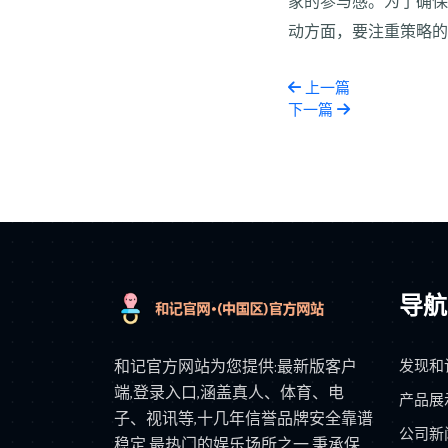
家的参与感。为了确
动方面，要注重策略
上一篇
下一篇
导航
发现和
和记官方网站为您提供:最新版客户
端,登录入口,涵盖真人、体育、电
产品展
子、视讯等,十几年信誉品牌安全靠谱
公司新
稳定,最热门的娱乐场所之一,秉承保