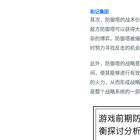
和记集团
其次，防御塔的战术
敌方防御塔可以获得
杂的博弈。防御塔被
时努力寻找反击的机
此外，防御塔的战略
间，使其能够进行有
的火力，从而形成战
是整个战略系统的一