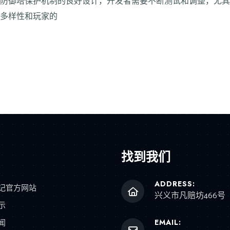
保防御塔保护机制的良好设计，开发者需要不断测试和调整，尤
的多样性和玩家的
找到我们
ADDRESS:
记官方网站
兴义市凡赔坊466号
示
闻
EMAIL: