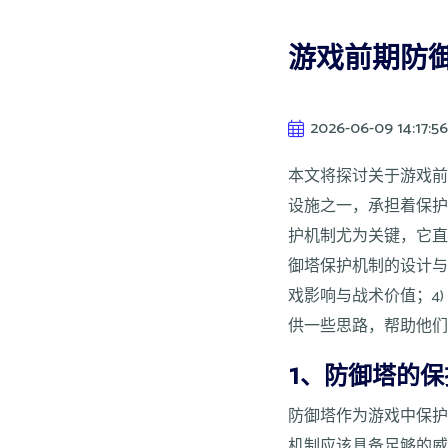
游戏前期防
2026-06-09 14:17:5
本文将探讨关于游戏
设施之一，承担着保
护机制尤为关键，它
御塔保护机制的设计与平
戏影响与战术价值；4
供一些思路，帮助他
1、防御塔的
防御塔作为游戏中保
机制应该具备足够的