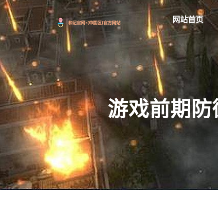
网站首页
游戏前期防