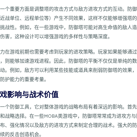
的一个重要方面是调整塔的攻击方式与敌方进攻方式的互动。防
如近战单位、远程单位等）产生不同效果，这样不仅能够增强塔
有挑战性。例如，在一些游戏中，防御塔可能对高生命值的敌人
低伤害，这种设计可以增强游戏的多样性与策略深度。
能力在游戏前期也需要考虑到玩家的进攻策略。玩家如果能够通
线，则能够加速游戏进程。因此，防御塔的平衡不仅仅是单纯的
互动。例如，敌方可以利用某些技能或道具来削弱防御塔的效果
塔防护能力的重要考量。
游戏影响与战术价值
是一个防御工具，它对整体游戏的战略布局有着深远的影响。首
和战略选择。在一些MOBA类游戏中，防御塔常常成为进攻方
分布、强化情况以及敌方的进攻方式来制定合理的战术。强大的
后续的反击创造机会。