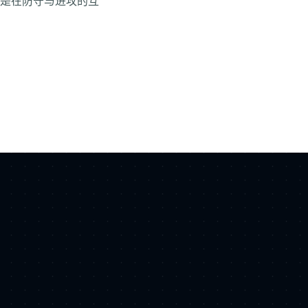
其是在防守与进攻的互